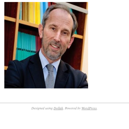
Designed using
Dollah
. Powered by
WordPress
.