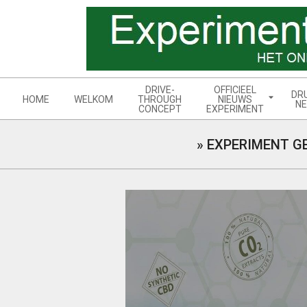
Skip
to
content
Navigation
DRIVE-
OFFICIEEL
DR
Menu
HOME
WELKOM
THROUGH
NIEUWS
NE
CONCEPT
EXPERIMENT
»
EXPERIMENT G