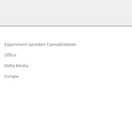
2018-
03-
23
Experiment Gesloten Cannabisketen
Office:
Delta Media
Europe