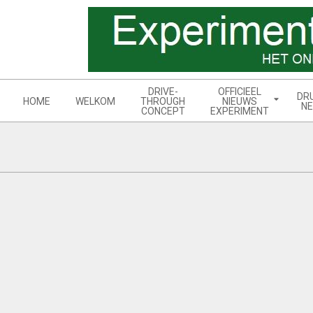
Skip
to
content
Navigation
DRIVE-
OFFICIEEL
DR
Menu
HOME
WELKOM
THROUGH
NIEUWS
NE
CONCEPT
EXPERIMENT