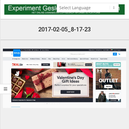
Skip
to
content
Navigation
Menu
2017-02-05_8-17-23
2017-