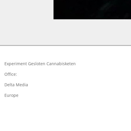
2018-
03-
26
Experiment Gesloten Cannabisketen
Office:
Delta Media
Europe