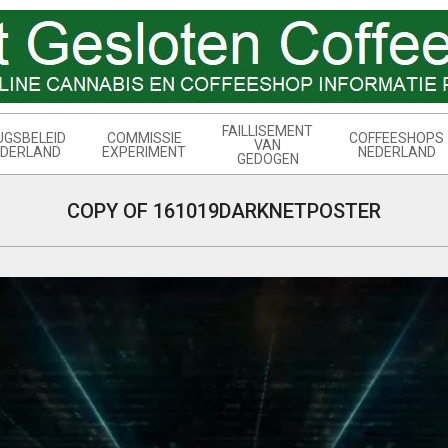
FAILLISEMENT
UGSBELEID
COMMISSIE
COFFEESHOPS
VAN
DERLAND
EXPERIMENT
NEDERLAND
GEDOGEN
COPY OF 161019DARKNETPOSTER