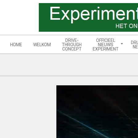
Skip
to
content
Navigation
DRIVE-
OFFICIEEL
DR
Menu
HOME
WELKOM
THROUGH
NIEUWS
NE
CONCEPT
EXPERIMENT