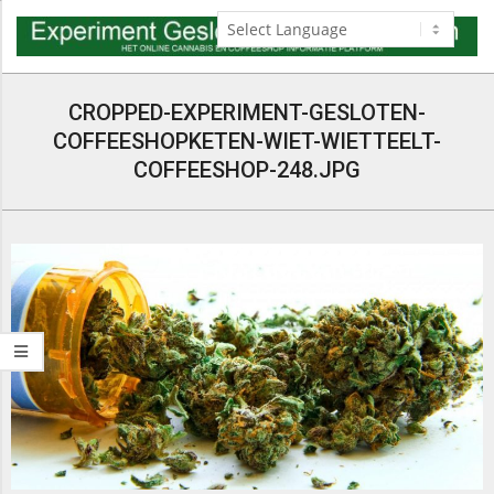
Skip
to
content
Navigation
Menu
CROPPED-EXPERIMENT-GESLOTEN-
COFFEESHOPKETEN-WIET-WIETTEELT-
COFFEESHOP-248.JPG