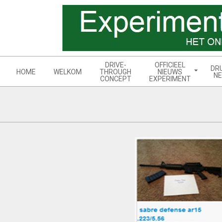
Skip
to
content
Navigation
DRIVE-
OFFICIEEL
DR
Menu
HOME
WELKOM
THROUGH
NIEUWS
NE
CONCEPT
EXPERIMENT