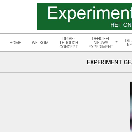
Skip
to
content
Navigation
DRIVE-
OFFICIEEL
DR
Menu
HOME
WELKOM
THROUGH
NIEUWS
NE
CONCEPT
EXPERIMENT
EXPERIMENT GE