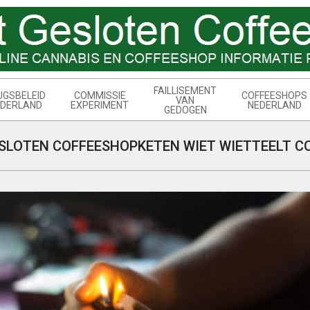
FAILLISEMENT
UGSBELEID
COMMISSIE
COFFEESHOPS
VAN
DERLAND
EXPERIMENT
NEDERLAND
GEDOGEN
SLOTEN COFFEESHOPKETEN WIET WIETTEELT CO