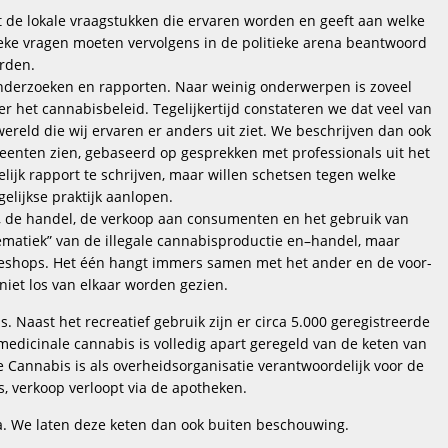
t de lokale vraagstukken die ervaren worden en geeft aan welke
tieke vragen moeten vervolgens in de politieke arena beantwoord
rden.
nderzoeken en rapporten. Naar weinig onderwerpen is zoveel
r het cannabisbeleid. Tegelijkertijd constateren we dat veel van
ereld die wij ervaren er anders uit ziet. We beschrijven dan ook
emeenten zien, gebaseerd op gesprekken met professionals uit het
ijk rapport te schrijven, maar willen schetsen tegen welke
elijkse praktijk aanlopen.
e, de handel, de verkoop aan consumenten en het gebruik van
ematiek” van de illegale cannabisproductie en–handel, maar
eeshops. Het één hangt immers samen met het ander en de voor-
iet los van elkaar worden gezien.
. Naast het recreatief gebruik zijn er circa 5.000 geregistreerde
medicinale cannabis is volledig apart geregeld van de keten van
e Cannabis is als overheidsorganisatie verantwoordelijk voor de
, verkoop verloopt via de apotheken.
ma. We laten deze keten dan ook buiten beschouwing.