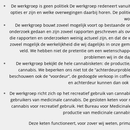
De werkgroep is geen politiek De werkgroep redeneert vanui
opties er zijn en welke overwegingen daarbij horen. De poli
wo
De werkgroep bouwt zoveel mogelijk voort op bestaande o
onderzoek gedaan en zijn zoveel rapporten geschreven als ove
die rapporten en onderzoeken weinig actueel zijn, en dat de w
zoveel mogelijk de werkelijkheid die wij dagelijks in onze g
veld. We hebben niet de pretentie om een wetenschappel
problemen wij in de dag
De werkgroep bekijkt de hele cannabisketen: de producti
cannabis. We beperken ons niet tot de “achterdeurprobl
beschouwen ook de “voordeur”, de gedoogde verkoop in coff
en achterdeur kunnen dan ook n
De werkgroep richt zich op het recreatief gebruik van cannabis
gebruikers van medicinale cannabis. De gesloten keten voor 
cannabis voor recreatief gebruik. Het Bureau voor Medicinal
productie van medicinale cannabis
Deze keten functioneert, voor zover wij weten, pri