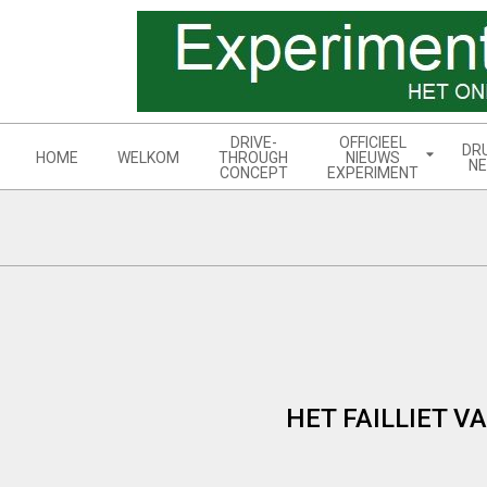
Skip
to
content
Navigation
DRIVE-
OFFICIEEL
DR
Menu
HOME
WELKOM
THROUGH
NIEUWS
NE
CONCEPT
EXPERIMENT
HET FAILLIET V