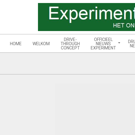
Skip
to
content
Navigation
DRIVE-
OFFICIEEL
DR
Menu
HOME
WELKOM
THROUGH
NIEUWS
NE
CONCEPT
EXPERIMENT