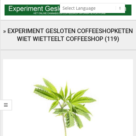
Skip
to
content
Navigation
Menu
»
EXPERIMENT GESLOTEN COFFEESHOPKETEN
WIET WIETTEELT COFFEESHOP (119)