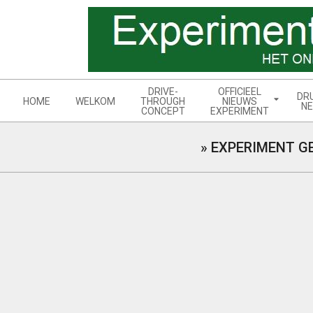
Skip
to
content
Navigation
DRIVE-
OFFICIEEL
DR
Menu
HOME
WELKOM
THROUGH
NIEUWS
NE
CONCEPT
EXPERIMENT
»
EXPERIMENT G