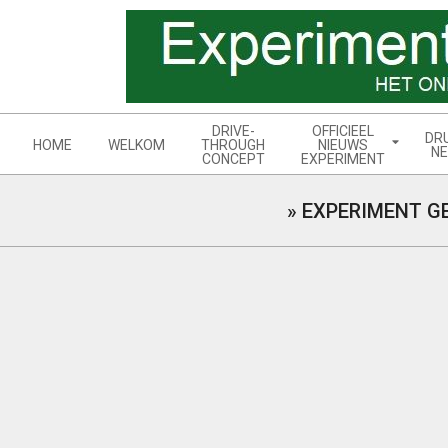
Skip
to
content
Navigation
DRIVE-
OFFICIEEL
DR
Menu
HOME
WELKOM
THROUGH
NIEUWS
NE
CONCEPT
EXPERIMENT
»
EXPERIMENT G