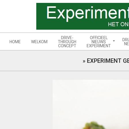
Skip
to
content
Navigation
DRIVE-
OFFICIEEL
DR
Menu
HOME
WELKOM
THROUGH
NIEUWS
NE
CONCEPT
EXPERIMENT
»
EXPERIMENT G