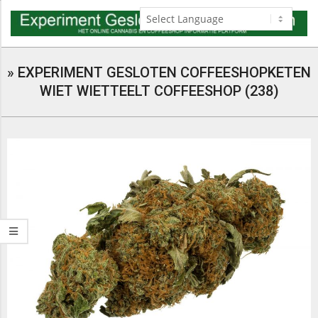
Skip
to
content
Navigation
Menu
»
EXPERIMENT GESLOTEN COFFEESHOPKETEN
WIET WIETTEELT COFFEESHOP (238)