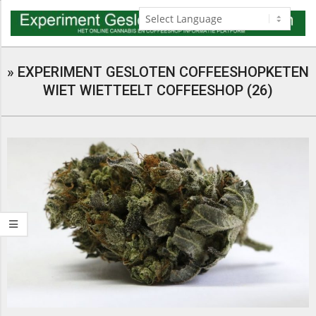
Skip
to
content
Navigation
Menu
»
EXPERIMENT GESLOTEN COFFEESHOPKETEN
WIET WIETTEELT COFFEESHOP (26)