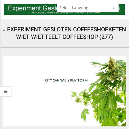
Skip
to
content
Navigation
Menu
»
EXPERIMENT GESLOTEN COFFEESHOPKETEN
WIET WIETTEELT COFFEESHOP (277)