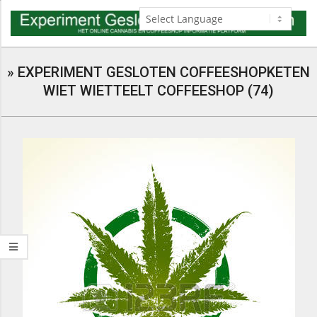
Skip
to
content
Navigation
Menu
»
EXPERIMENT GESLOTEN COFFEESHOPKETEN
WIET WIETTEELT COFFEESHOP (74)