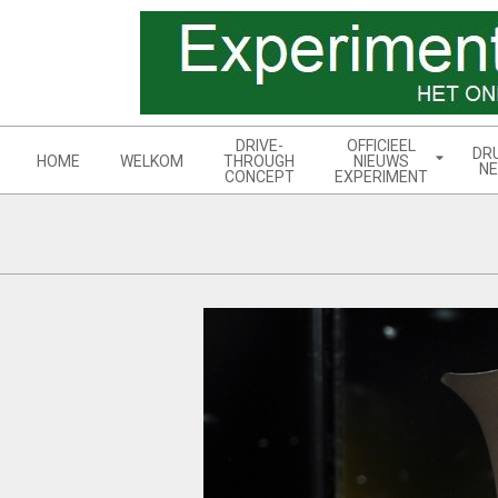
Skip
to
content
Navigation
DRIVE-
OFFICIEEL
DR
Menu
HOME
WELKOM
THROUGH
NIEUWS
NE
CONCEPT
EXPERIMENT