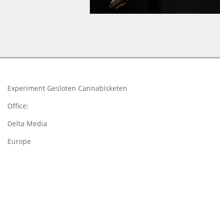
2015-
05-
18
Experiment Gesloten Cannabisketen
Office:
Delta Media
Europe