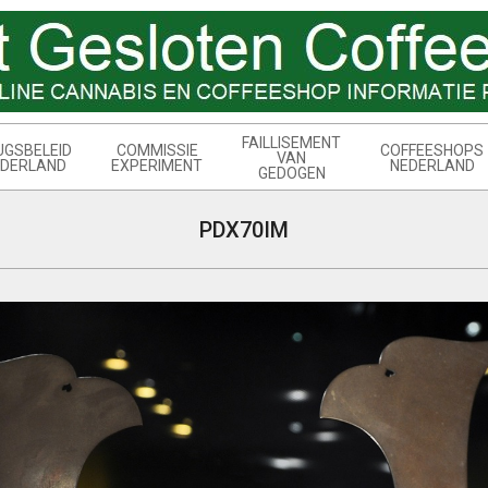
FAILLISEMENT
UGSBELEID
COMMISSIE
COFFEESHOPS
VAN
DERLAND
EXPERIMENT
NEDERLAND
GEDOGEN
PDX70IM