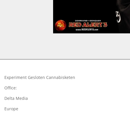
2015-
05-
16
Experiment Gesloten Cannabisketen
Office:
Delta Media
Europe