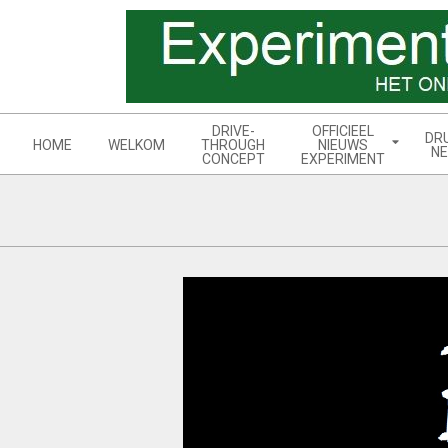
Skip
to
content
Navigation
DRIVE-
OFFICIEEL
DR
Menu
HOME
WELKOM
THROUGH
NIEUWS
NE
CONCEPT
EXPERIMENT